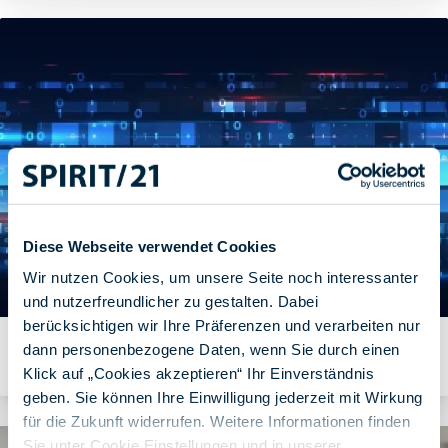
Diese Webseite verwendet Cookies
Wir nutzen Cookies, um unsere Seite noch interessanter
und nutzerfreundlicher zu gestalten. Dabei
berücksichtigen wir Ihre Präferenzen und verarbeiten nur
"Kirby": Pfiffiges CMS ganz ohne Datenbank
dann personenbezogene Daten, wenn Sie durch einen
Von Team SPIRIT/21 am 05.03.2020
Klick auf „Cookies akzeptieren“ Ihr Einverständnis
geben. Sie können Ihre Einwilligung jederzeit mit Wirkung
für die Zukunft widerrufen. Weitere Informationen finden
Sie unter Cookie Einstellungen und in unserer