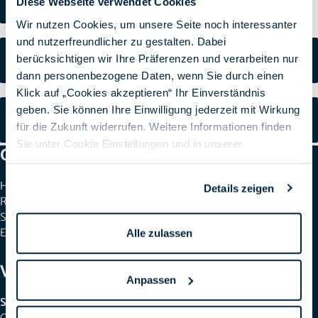
Diese Webseite verwendet Cookies
Download: Allgemeine Geschäftsbedingungen
Wir nutzen Cookies, um unsere Seite noch interessanter
und nutzerfreundlicher zu gestalten. Dabei
Download: Allgemeine Geschäftsbedingungen
berücksichtigen wir Ihre Präferenzen und verarbeiten nur
(Subunternehmer)
dann personenbezogene Daten, wenn Sie durch einen
Klick auf „Cookies akzeptieren“ Ihr Einverständnis
geben. Sie können Ihre Einwilligung jederzeit mit Wirkung
Download: Terms and Conditions (T&C) for IT Services
für die Zukunft widerrufen. Weitere Informationen finden
and Contract Work
Sie unter Cookie Einstellungen und in unserer
Get in Touch
Datenschutzerklärung
.
Head Office: +49 7031 209-3333
Details zeigen
Recruiting: +49 7031 209-50140
Switzerland: +41 44 829 21 58
Email:
info@spirit21.com
Alle zulassen
Visit us
Anpassen
SPIRIT/21 GmbH (Head Office)
Otto-Lilienthal-Straße 36