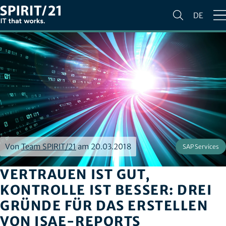
DE
Von
Team SPIRIT/21
am 20.03.2018
SAP Services
VERTRAUEN IST GUT,
KONTROLLE IST BESSER: DREI
GRÜNDE FÜR DAS ERSTELLEN
VON ISAE-REPORTS