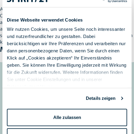
Als nächstes wollen wir zum einen die erkannten
Optimierungspotentiale umsetzen und ausschöpfen, zum
Diese Webseite verwendet Cookies
anderen auch weitere Systeme in den ISAE-Report mit
aufnehmen. Auf diese Weise sollen bald alle Kunden abgedeckt
Wir nutzen Cookies, um unsere Seite noch interessanter
sein und der Report ganzheitlich zur Verfügung gestellt werden
und nutzerfreundlicher zu gestalten. Dabei
können.
berücksichtigen wir Ihre Präferenzen und verarbeiten nur
Mehr erfahren
dann personenbezogene Daten, wenn Sie durch einen
Klick auf „Cookies akzeptieren“ Ihr Einverständnis
geben. Sie können Ihre Einwilligung jederzeit mit Wirkung
für die Zukunft widerrufen. Weitere Informationen finden
Sie unter Cookie Einstellungen und in unserer
Datenschutzerklärung
.
Details zeigen
Alle zulassen