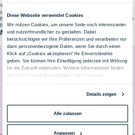
Verwalten sie ihre Macs mit einem geeigneten MDM System,
z.B. Jamf Pro. Sprechen Sie uns an, wir bieten eine umfassende
Diese Webseite verwendet Cookies
Beratung sowie den passenden Service um einen reibungslosen
Wir nutzen Cookies, um unsere Seite noch interessanter
Betrieb ihrer Macs zu gewährleisten.
Mehr erfahren
und nutzerfreundlicher zu gestalten. Dabei
berücksichtigen wir Ihre Präferenzen und verarbeiten nur
dann personenbezogene Daten, wenn Sie durch einen
Klick auf „Cookies akzeptieren“ Ihr Einverständnis
geben. Sie können Ihre Einwilligung jederzeit mit Wirkung
für die Zukunft widerrufen. Weitere Informationen finden
Sie unter Cookie Einstellungen und in unserer
Datenschutzerklärung
.
Details zeigen
Alle zulassen
Anpassen