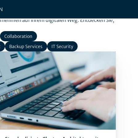
N
rnehmen auf ihrem digitalen Weg. Entdecken Sie,
Collaboration
t
Backup Services
IT Security