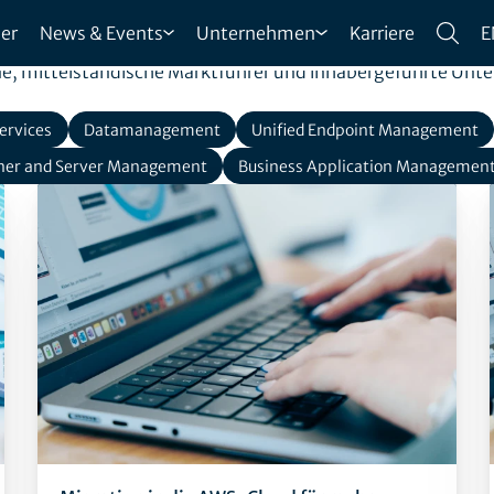
PROJEKTE
er
News & Events
Unternehmen
Karriere
E
e, mittelständische Marktführer und inhabergeführte Unte
ervices
Datamanagement
Unified Endpoint Management
ner and Server Management
Business Application Managemen