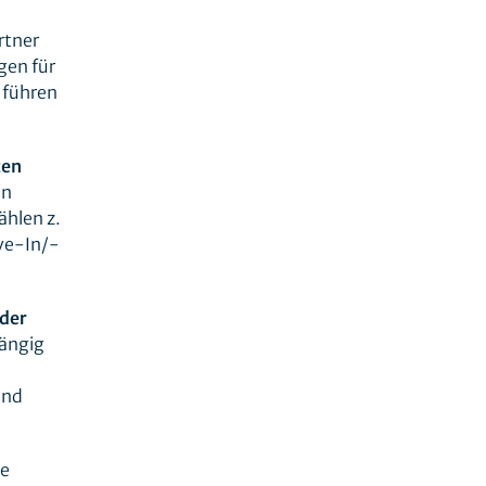
rtner
gen für
 führen
ten
en
ählen z.
rve-In/-
der
ängig
und
ie