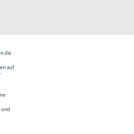
n die
en auf
r
hne
n und