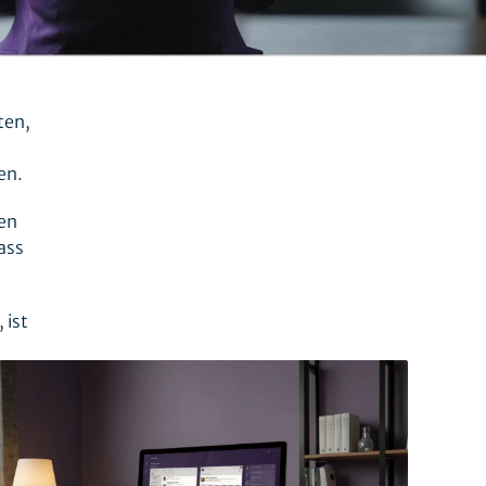
ten,
en.
ten
ass
 ist