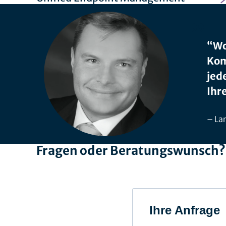
“Wo
Kom
jed
Ihr
Lar
Fragen oder Beratungswunsch? W