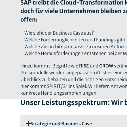
SAP treibt die Cloud-Transformation 
doch für viele Unternehmen bleiben z
offen:
Wie sieht der Business Case aus?
Welche Fördermöglichkeiten und Fundings gibt 
Welche Zielarchitektur passt zu unseren Anfor
Welche Herausforderungen entstehen bei der M
Hinzu kommt: Begriffe wie
RISE
und
GROW
verän
Preismodelle werden angepasst – oft ist es eine 
Überblick zu behalten und die richtigen Entschei
hier kommt SPIRIT/21 ins Spiel: Wir liefern Antwor
konkrete Handlungsempfehlungen.
Unser Leistungsspektrum: Wir b
Strategie und Business Case