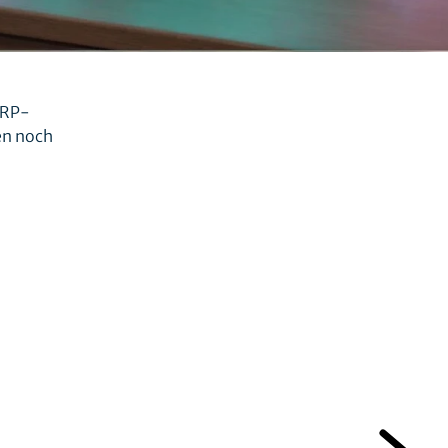
ERP-
en noch