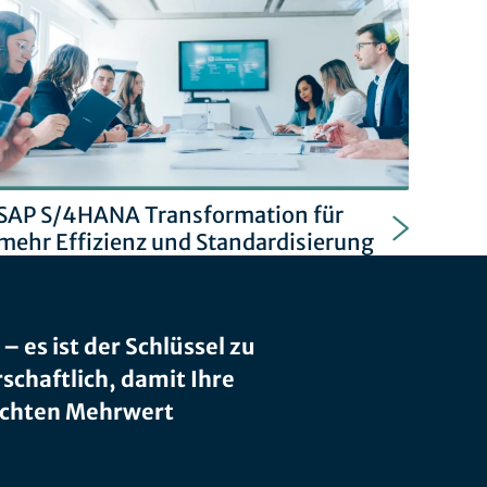
SAP S/4HANA Transformation für
mehr Effizienz und Standardisierung
 es ist der Schlüssel zu
rschaftlich, damit Ihre
 echten Mehrwert