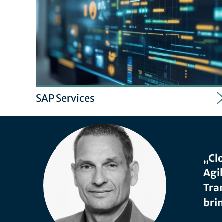
SAP Services
„Cl
Agi
Tra
bri