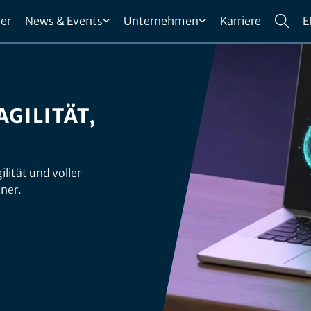
er
News & Events
Unternehmen
Karriere
E
GILITÄT,
lität und voller
tner.