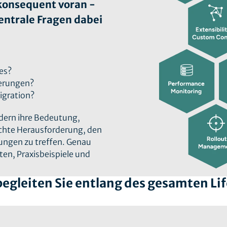
konsequent voran -
entrale Fragen dabei
es?
derungen?
igration?
dern ihre Bedeutung,
echte Herausforderung, den
dungen zu treffen. Genau
ten, Praxisbeispiele und
egleiten Sie entlang des gesamten Li