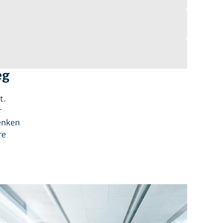
eg
t.
r
denken
re