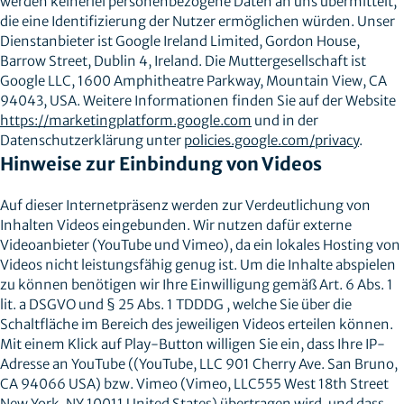
werden keinerlei personenbezogene Daten an uns übermittelt,
die eine Identifizierung der Nutzer ermöglichen würden. Unser
Dienstanbieter ist Google Ireland Limited, Gordon House,
Barrow Street, Dublin 4, Ireland. Die Muttergesellschaft ist
Google LLC, 1600 Amphitheatre Parkway, Mountain View, CA
94043, USA. Weitere Informationen finden Sie auf der Website
https://marketingplatform.google.com
und in der
Datenschutzerklärung unter
policies.google.com/privacy
.
Hinweise zur Einbindung von Videos
Auf dieser Internetpräsenz werden zur Verdeutlichung von
Inhalten Videos eingebunden. Wir nutzen dafür externe
Videoanbieter (YouTube und Vimeo), da ein lokales Hosting von
Videos nicht leistungsfähig genug ist. Um die Inhalte abspielen
zu können benötigen wir Ihre Einwilligung gemäß Art. 6 Abs. 1
lit. a DSGVO und § 25 Abs. 1 TDDDG , welche Sie über die
Schaltfläche im Bereich des jeweiligen Videos erteilen können.
Mit einem Klick auf Play-Button willigen Sie ein, dass Ihre IP-
Adresse an YouTube ((YouTube, LLC 901 Cherry Ave. San Bruno,
CA 94066 USA) bzw. Vimeo (Vimeo, LLC555 West 18th Street
New York, NY 10011 United States) übertragen wird, und dass