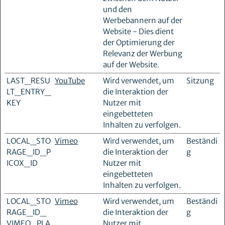
und den
Werbebannern auf der
Website - Dies dient
der Optimierung der
Relevanz der Werbung
auf der Website.
LAST_RESU
YouTube
Wird verwendet, um
Sitzung
LT_ENTRY_
die Interaktion der
KEY
Nutzer mit
eingebetteten
Inhalten zu verfolgen.
LOCAL_STO
Vimeo
Wird verwendet, um
Beständi
RAGE_ID_P
die Interaktion der
g
ICOX_ID
Nutzer mit
eingebetteten
Inhalten zu verfolgen.
LOCAL_STO
Vimeo
Wird verwendet, um
Beständi
RAGE_ID_
die Interaktion der
g
VIMEO_PLA
Nutzer mit