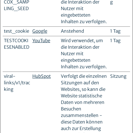
COX_SAMP
die Interaktion der
g
LING_SEED
Nutzer mit
eingebetteten
Inhalten zu verfolgen.
test_cookie
Google
Anstehend
1 Tag
TESTCOOKI
YouTube
Wird verwendet, um
1 Tag
ESENABLED
die Interaktion der
Nutzer mit
eingebetteten
Inhalten zu verfolgen.
viral-
HubSpot
Verfolgt die einzelnen
Sitzung
links/v1/trac
Sitzungen auf den
king
Websites, so kann die
Website statistische
Daten von mehreren
Besuchen
zusammenstellen -
diese Daten können
auch zur Erstellung