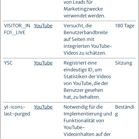
von Leads für
Marketingzwecke
verwendet werden.
VISITOR_IN
YouTube
Versucht, die
180 Tage
FO1_LIVE
Benutzerbandbreite
auf Seiten mit
integrierten YouTube-
Videos zu schätzen.
YSC
YouTube
Registriert eine
Sitzung
eindeutige ID, um
Statistiken der Videos
von YouTube, die der
Benutzer gesehen
hat, zu behalten.
yt-icons-
YouTube
Notwendig für die
Beständi
last-purged
Implementierung und
g
Funktionalität von
YouTube-
Videoinhalten auf der