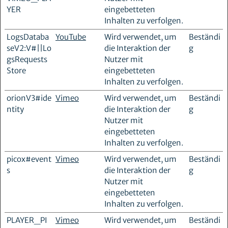
YER
eingebetteten
Inhalten zu verfolgen.
LogsDataba
YouTube
Wird verwendet, um
Beständi
seV2:V#||Lo
die Interaktion der
g
gsRequests
Nutzer mit
Store
eingebetteten
Inhalten zu verfolgen.
orionV3#ide
Vimeo
Wird verwendet, um
Beständi
ntity
die Interaktion der
g
Nutzer mit
eingebetteten
Inhalten zu verfolgen.
picox#event
Vimeo
Wird verwendet, um
Beständi
s
die Interaktion der
g
Nutzer mit
eingebetteten
Inhalten zu verfolgen.
PLAYER_PI
Vimeo
Wird verwendet, um
Beständi