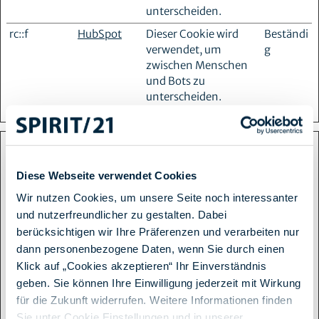
unterscheiden.
rc::f
HubSpot
Dieser Cookie wird
Beständi
verwendet, um
g
zwischen Menschen
und Bots zu
unterscheiden.
Präferenzen (1)
Diese Webseite verwendet Cookies
Präferenz-Cookies ermöglichen einer Webseite sich an
Wir nutzen Cookies, um unsere Seite noch interessanter
Informationen zu erinnern, die die Art beeinflussen, wie sich
und nutzerfreundlicher zu gestalten. Dabei
eine Webseite verhält oder aussieht, wie z. B. Ihre bevorzugte
berücksichtigen wir Ihre Präferenzen und verarbeiten nur
Sprache oder die Region in der Sie sich befinden.
dann personenbezogene Daten, wenn Sie durch einen
Maximale
Klick auf „Cookies akzeptieren“ Ihr Einverständnis
Name
Anbieter
Zweck
Speicherd
geben. Sie können Ihre Einwilligung jederzeit mit Wirkung
für die Zukunft widerrufen. Weitere Informationen finden
lidc
LinkedIn
Registriert, welcher
1 Tag
Sie unter Cookie Einstellungen und in unserer