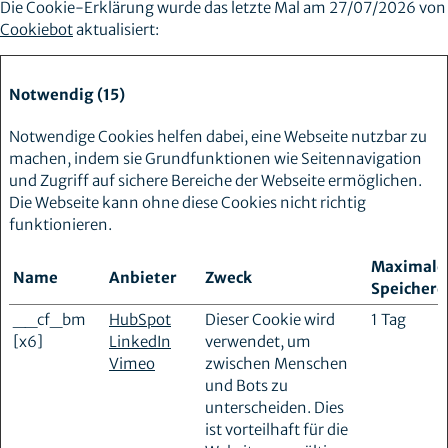
Die Cookie-Erklärung wurde das letzte Mal am 27/07/2026 von
Cookiebot
aktualisiert:
Notwendig (15)
Notwendige Cookies helfen dabei, eine Webseite nutzbar zu
machen, indem sie Grundfunktionen wie Seitennavigation
und Zugriff auf sichere Bereiche der Webseite ermöglichen.
Die Webseite kann ohne diese Cookies nicht richtig
funktionieren.
Maximale
Name
Anbieter
Zweck
Speicherd
__cf_bm
HubSpot
Dieser Cookie wird
1 Tag
[x6]
LinkedIn
verwendet, um
Vimeo
zwischen Menschen
und Bots zu
unterscheiden. Dies
ist vorteilhaft für die