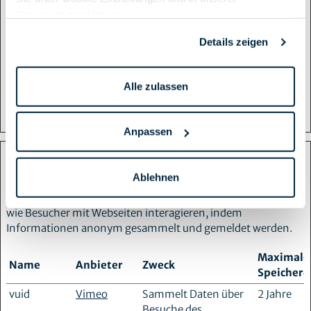
Server-Cluster den
Datenschutzerklärung
.
Besucher bedient.
Dies wird im
Details zeigen
Zusammenhang mit
Load Balancing
verwendet, um die
Alle zulassen
Nutzererfahrung zu
optimieren.
Anpassen
Statistiken (1)
Ablehnen
Statistik-Cookies helfen Webseiten-Besitzern zu verstehen,
wie Besucher mit Webseiten interagieren, indem
Informationen anonym gesammelt und gemeldet werden.
Maximale
Name
Anbieter
Zweck
Speicherd
vuid
Vimeo
Sammelt Daten über
2 Jahre
Besuche des