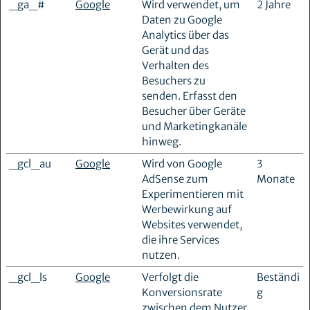
_ga_#
Google
Wird verwendet, um
2 Jahre
Daten zu Google
Analytics über das
Gerät und das
Verhalten des
Besuchers zu
senden. Erfasst den
Besucher über Geräte
und Marketingkanäle
hinweg.
_gcl_au
Google
Wird von Google
3
AdSense zum
Monate
Experimentieren mit
Werbewirkung auf
Websites verwendet,
die ihre Services
nutzen.
_gcl_ls
Google
Verfolgt die
Beständi
Konversionsrate
g
zwischen dem Nutzer