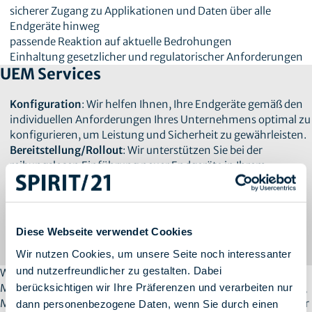
sicherer Zugang zu Applikationen und Daten über alle
Endgeräte hinweg
passende Reaktion auf aktuelle Bedrohungen
Einhaltung gesetzlicher und regulatorischer Anforderungen
UEM Services
Konfiguration
: Wir helfen Ihnen, Ihre Endgeräte gemäß den
individuellen Anforderungen Ihres Unternehmens optimal zu
konfigurieren, um Leistung und Sicherheit zu gewährleisten.
Bereitstellung/Rollout
: Wir unterstützen Sie bei der
reibungslosen Einführung neuer Endgeräte in Ihrem
Unternehmen, um Ausfallzeiten zu minimieren und den
Workflow zu verbessern.
Verwaltung
: Wir bieten kontinuierliche Verwaltung und
Überwachung Ihrer Endgeräte, um sicherzustellen, dass sie
Diese Webseite verwendet Cookies
stets auf dem neuesten Stand sind und den erforderlichen
Wir nutzen Cookies, um unsere Seite noch interessanter
Sicherheitsstandards entsprechen.
und nutzerfreundlicher zu gestalten. Dabei
Wenn Sie nach einem zuverlässigen Partner für Endpoint
berücksichtigen wir Ihre Präferenzen und verarbeiten nur
Management suchen, der Ihnen höchste Sicherheitsstandards,
Mobilität und Flexibilität, sowie eine effiziente Verwaltung Ihrer
dann personenbezogene Daten, wenn Sie durch einen