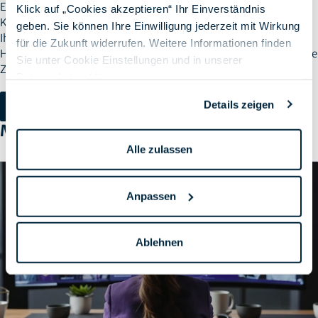
Endgeräte bietet, sind Sie bei SPIRIT/21 genau richtig.
Klick auf „Cookies akzeptieren“ Ihr Einverständnis
Kontaktieren Sie uns, um mehr darüber zu erfahren, wie wir
geben. Sie können Ihre Einwilligung jederzeit mit Wirkung
Ihnen helfen können, Ihre Endpoint Management-
für die Zukunft widerrufen. Weitere Informationen finden
Herausforderungen zu bewältigen und Ihr Unternehmen für die
Sie unter Cookie Einstellungen und in unserer
Zukunft zu rüsten.
Datenschutzerklärung
.
Details zeigen
Kontakt aufnehmen
Mehr erfahren
Alle zulassen
Anpassen
Ablehnen