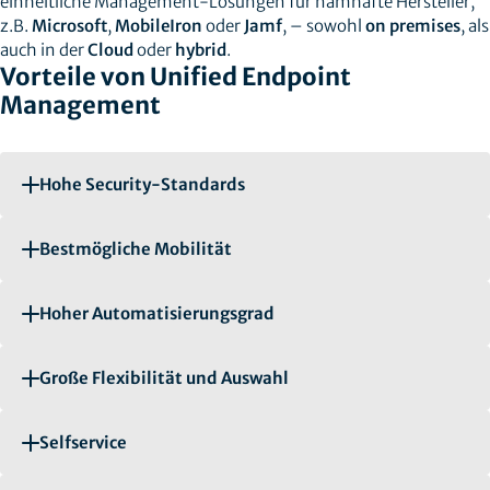
einheitliche Management-Lösungen für namhafte Hersteller,
z.B.
Microsoft
,
MobileIron
oder
Jamf
, – sowohl
on premises
, als
auch in der
Cloud
oder
hybrid
.
Vorteile von Unified Endpoint
Management
Hohe Security-Standards
Bestmögliche Mobilität
Hoher Automatisierungsgrad
Große Flexibilität und Auswahl
Selfservice