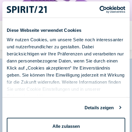
Lizenz gekauft, Nutzen verpasst: Warum erst gezielte
Diese Webseite verwendet Cookies
Schulungen M365 und KI profitabel machen
Wir nutzen Cookies, um unsere Seite noch interessanter
Von Andrea Hauf am 16.06.2026
und nutzerfreundlicher zu gestalten. Dabei
berücksichtigen wir Ihre Präferenzen und verarbeiten nur
dann personenbezogene Daten, wenn Sie durch einen
Klick auf „Cookies akzeptieren“ Ihr Einverständnis
geben. Sie können Ihre Einwilligung jederzeit mit Wirkung
für die Zukunft widerrufen. Weitere Informationen finden
Sie unter Cookie Einstellungen und in unserer
Datenschutzerklärung
.
Details zeigen
Alle zulassen