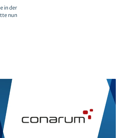
 in der
itte nun