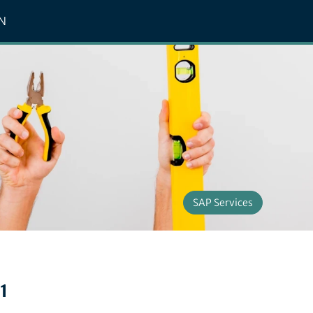
N
SAP Services
1