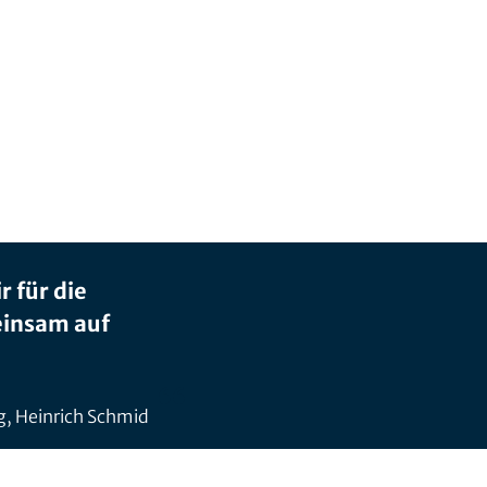
 für die
einsam auf
, Heinrich Schmid