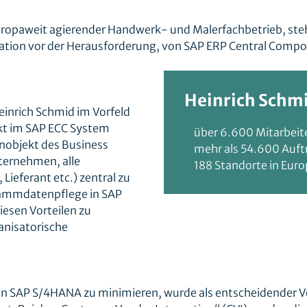
europaweit agierender Handwerk- und Malerfachbetrieb, ste
ion vor der Herausforderung, von SAP ERP Central Comp
Heinrich Schmi
einrich Schmid im Vorfeld
kt im SAP ECC System
über 6.600 Mitarbei
enobjekt des Business
mehr als 54.600 Auftr
nternehmen, alle
188 Standorte in Eur
Lieferant etc.) zentral zu
 Stammdatenpflege in SAP
esen Vorteilen zu
ganisatorische
on SAP S/4HANA zu minimieren, wurde als entscheidender 