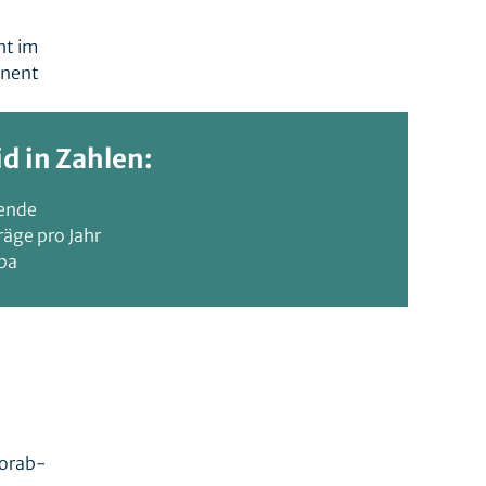
ht im
onent
d in Zahlen:
tende
äge pro Jahr
opa
Vorab-