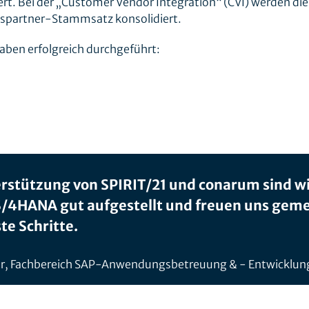
ert. Bei der „Customer Vendor Integration“ (CVI) werden die
tspartner-Stammsatz konsolidiert.
ben erfolgreich durchgeführt:
rstützung von SPIRIT/21 und conarum sind wir
S/4HANA gut aufgestellt und freuen uns gem
te Schritte.
er, Fachbereich SAP-Anwendungsbetreuung & - Entwicklung