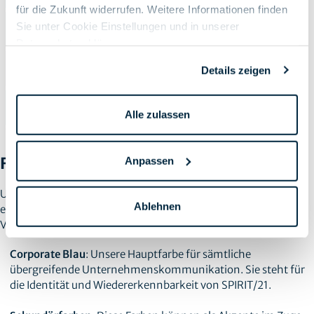
für die Zukunft widerrufen. Weitere Informationen finden
Sie unter Cookie Einstellungen und in unserer
Datenschutzerklärung
.
Details zeigen
Alle zulassen
Farbwelt
Anpassen
Unsere Farbwelt ist klar strukturiert und unterstützt eine
Ablehnen
einheitliche Markenwahrnehmung nach außen. Die
Verwendung der Farben folgt festen Regeln:
Corporate Blau
: Unsere Hauptfarbe für sämtliche
übergreifende Unternehmenskommunikation. Sie steht für
die Identität und Wiedererkennbarkeit von SPIRIT/21.