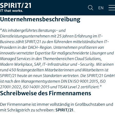
SPIRIT/21 CORPORATE DESIGN
EN
MEDIATHEK
Unternehmensbeschreibung
“Als inhabergeführtes Beratungs- und
Dienstleistungsunternehmen mit 25 Jahren Erfahrung im IT-
Business zählt SPIRIT/21 zu den führenden mittelständischen IT-
Providern in der DACH-Region. Unternehmen profitieren von
innovativ vernetzter Expertise für maßgeschneiderte Lösungen und
Managed Services in den Themenbereichen Cloud Solutions,
Modern Workplace, SAP, IT-Infrastruktur und -Security. Mit seinen
rund 450 festangestellten Mitarbeiterinnen und Mitarbeitern ist
SPIRIT/21 heute an neun Standorten vertreten. Die SPIRIT/21 GmbH
ist nach den Managementsystemen DIN EN ISO 9001:2015, ISO
27001:2022, ISO 14001:2015 und TISAX Level 2 zertifiziert.”
Schreibweise des Firmennamens
Der Firmenname ist immer vollständig in Großbuchstaben und
mit Schrägstrich zu schreiben:
SPIRIT/21
.