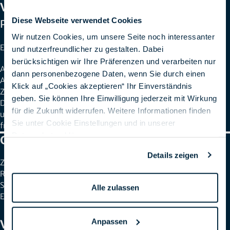
Verena Plessing
Diese Webseite verwendet Cookies
Partnermanagement
Wir nutzen Cookies, um unsere Seite noch interessanter
E-Mail:
vplessing@spirit21.com
und nutzerfreundlicher zu gestalten. Dabei
berücksichtigen wir Ihre Präferenzen und verarbeiten nur
Als Partnermanagerin bei SPIRIT/21 bin ich Ihre
dann personenbezogene Daten, wenn Sie durch einen
Ansprechpartnerin rund um Partnerschaften und
Klick auf „Cookies akzeptieren“ Ihr Einverständnis
Zusammenarbeit.
geben. Sie können Ihre Einwilligung jederzeit mit Wirkung
Dank meiner Erfahrung in Projektmanagement, Marketing
für die Zukunft widerrufen. Weitere Informationen finden
und HR bringe ich unterschiedliche Perspektiven mit – und
Sie unter Cookie Einstellungen und in unserer
freue mich darauf, mit Ihnen ins Gespräch zu kommen.
Datenschutzerklärung
.
Get in Touch
Details zeigen
Zentrale: +49 7031 209-3333
Recruiting: +49 7031 209-50140
Schweiz: +41 44 829 21 58
Alle zulassen
E-Mail:
info@spirit21.com
Anpassen
Visit us