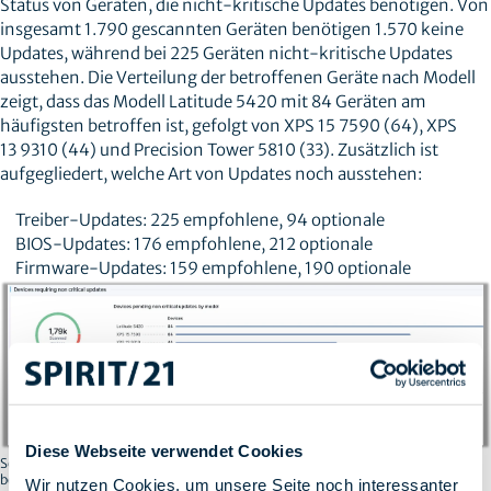
Status von Geräten, die nicht-kritische Updates benötigen. Von
insgesamt 1.790 gescannten Geräten benötigen 1.570 keine
Updates, während bei 225 Geräten nicht-kritische Updates
ausstehen. Die Verteilung der betroffenen Geräte nach Modell
zeigt, dass das Modell Latitude 5420 mit 84 Geräten am
häufigsten betroffen ist, gefolgt von XPS 15 7590 (64), XPS
13 9310 (44) und Precision Tower 5810 (33). Zusätzlich ist
aufgegliedert, welche Art von Updates noch ausstehen:
Treiber-Updates: 225 empfohlene, 94 optionale
BIOS-Updates: 176 empfohlene, 212 optionale
Firmware-Updates: 159 empfohlene, 190 optionale
Diese Webseite verwendet Cookies
Screenshot Nexthink: Übersicht nicht-kritischer Updates: 225 Geräte
benötigen ausstehende Treiber-, BIOS- oder Firmware-Updates.
Wir nutzen Cookies, um unsere Seite noch interessanter