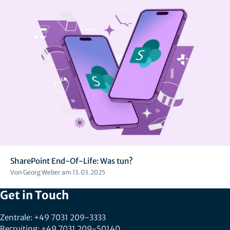
SharePoint End-Of-Life: Was tun?
Von Georg Weber am 13.03.2025
Get in Touch
Zentrale: +49 7031 209-3333
Recruiting: +49 7031 209-50140