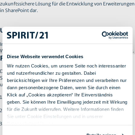
zukunftssichere Lösung für die Entwicklung von Erweiterungen
in SharePoint dar.
Unser Use Case
Im Eigenbetrieb bei SPIRIT/21 haben wir im Tenant fünf
Workflows und mehr als 50 Webparts identifiziert und migriert.
Diese Webseite verwendet Cookies
Fazit: Jetzt handeln!
Wir nutzen Cookies, um unsere Seite noch interessanter
Das Support-Ende von SharePoint 2013-Workflows und
und nutzerfreundlicher zu gestalten. Dabei
SharePoint-Add-Ins erfordert eine vorausschauende Planung
berücksichtigen wir Ihre Präferenzen und verarbeiten nur
und rechtzeitige Umsetzung. Unternehmen sollten:
dann personenbezogene Daten, wenn Sie durch einen
Klick auf „Cookies akzeptieren“ Ihr Einverständnis
Bestandsanalysen
durchführen, um betroffene Workflows
geben. Sie können Ihre Einwilligung jederzeit mit Wirkung
und Add-Ins zu identifizieren.
für die Zukunft widerrufen. Weitere Informationen finden
Nicht mehr benötigte
Elemente bereinigen
, um Komplexität
Sie unter Cookie Einstellungen und in unserer
zu reduzieren.
Business-kritische Workflows in Power Automate
Datenschutzerklärung
.
nachbauen und testen
sowie SPFx-basierte Lösungen