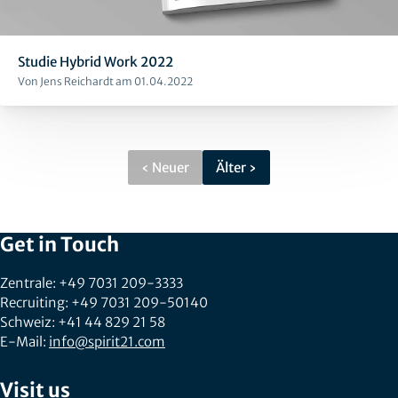
Studie Hybrid Work 2022
Von Jens Reichardt am 01.04.2022
‹ Neuer
Älter ›
Get in Touch
Zentrale: +49 7031 209-3333
Recruiting: +49 7031 209-50140
Schweiz: +41 44 829 21 58
E-Mail:
info@spirit21.com
Visit us