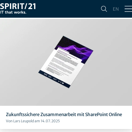
Alle
Press
Studies | Whitepaper | E-Books
Awards
EN
Events
Zukunftssichere Zusammenarbeit mit SharePoint Online
Von Lars Leupold am 14.07.2025