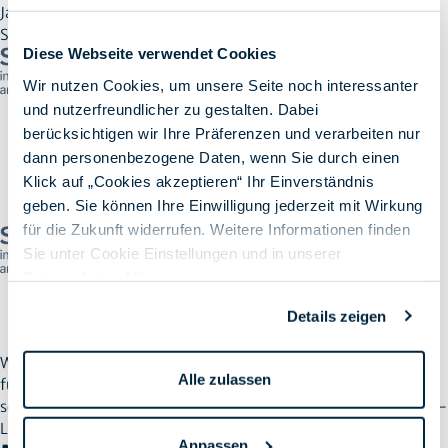
Jahre einer strengen Bewertung unserer Liefer- und
Supportfähigkeiten unterzogen.
Diese Webseite verwendet Cookies
Wir nutzen Cookies, um unsere Seite noch interessanter
und nutzerfreundlicher zu gestalten. Dabei
berücksichtigen wir Ihre Präferenzen und verarbeiten nur
SAP® Certified
dann personenbezogene Daten, wenn Sie durch einen
in SAP S/4HANA solutions operations and works with RISE
Klick auf „Cookies akzeptieren“ Ihr Einverständnis
with SAP.
geben. Sie können Ihre Einwilligung jederzeit mit Wirkung
für die Zukunft widerrufen. Weitere Informationen finden
Sie unter Cookie Einstellungen und in unserer
Datenschutzerklärung
.
Details zeigen
SAP® Certified
in SAP HANA Cloud and database operations
Wir bieten Ihnen Wartung, täglichen Betrieb und laufenden
Alle zulassen
funktionalen Support für SAP®-Geschäftsanwendungen
sowohl in der SAP® Business Suite als auch in SAP S/4HANA®-
Lösungen.
Anpassen