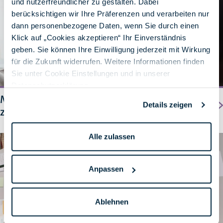
und nutzerfreundlicher zu gestalten. Dabei
berücksichtigen wir Ihre Präferenzen und verarbeiten nur
dann personenbezogene Daten, wenn Sie durch einen
Klick auf „Cookies akzeptieren“ Ihr Einverständnis
geben. Sie können Ihre Einwilligung jederzeit mit Wirkung
für die Zukunft widerrufen. Weitere Informationen finden
Sie unter Cookie Einstellungen und in unserer
Datenschutzerklärung
.
Microsoft Teams: Effizient
Details zeigen
zusammenarbeiten und zügig navigieren
Alle zulassen
© Foto von Kindel Media: https://www.pexels.com/de-de/foto/mann-menschen-frau-
tasse-7688460/
Anpassen
Ablehnen