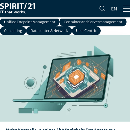
Alle
Corporate
Cloud Services
Smart Workplace
EN
SAP Services
Network Services
IT Security
Unified Endpoint Management
Container and Servermanagement
Consulting
Datacenter & Network
User Centric