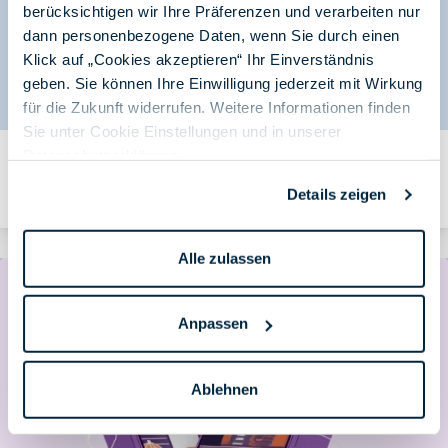
berücksichtigen wir Ihre Präferenzen und verarbeiten nur
dann personenbezogene Daten, wenn Sie durch einen
Klick auf „Cookies akzeptieren“ Ihr Einverständnis
geben. Sie können Ihre Einwilligung jederzeit mit Wirkung
für die Zukunft widerrufen. Weitere Informationen finden
Sie unter Cookie Einstellungen und in unserer
Datenschutzerklärung
.
Blogpost-Serie AWS Migration Teil 1: Die Vorteile eines
Optimierungs- und Lizenzierungs-Assesments
Details zeigen
Von Team SPIRIT/21 am 09.10.2022
Alle zulassen
Anpassen
Ablehnen