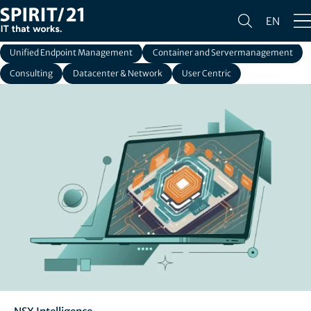
Alle
Corporate
Cloud Services
Smart Workplace
EN
SAP Services
Network Services
IT Security
Unified Endpoint Management
Container and Servermanagement
Consulting
Datacenter & Network
User Centric