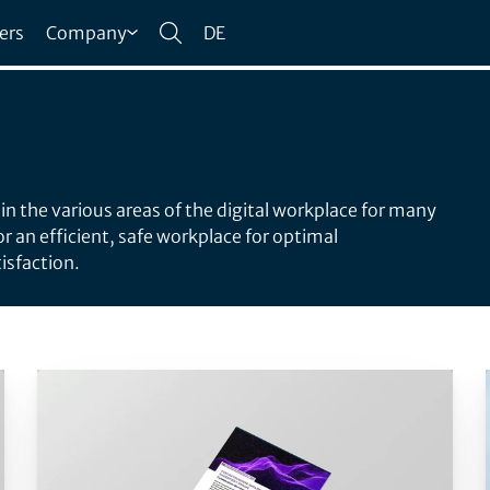
ers
Company
DE
in the various areas of the digital workplace for many
r an efficient, safe workplace for optimal
isfaction.