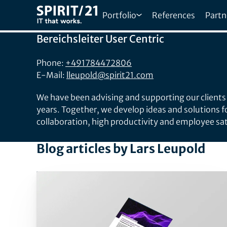
Portfolio
References
Partn
Lars Leupold
Bereichsleiter User Centric
Phone:
+491784472806
E-Mail:
lleupold@spirit21.com
We have been advising and supporting our clients 
years. Together, we develop ideas and solutions fo
collaboration, high productivity and employee sat
Blog articles by Lars Leupold