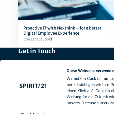
Proactive IT with Nexthink – for a better
Digital Employee Experience
Von Lars Leupold
Get in Touch
Head Office: +49 7031 209-3333
Recruiting: +49 7031 209-50140
Diese Webseite verwende
Switzerland: +41 44 829 21 58
Wir nutzen Cookies, um un
Email:
info@spirit21.com
berücksichtigen wir Ihre 
einen Klick auf „Cookies a
Wirkung für die Zukunft wi
unserer
Datenschutzerklä
Imprint
Data protection
GTCS
Design
Contact us