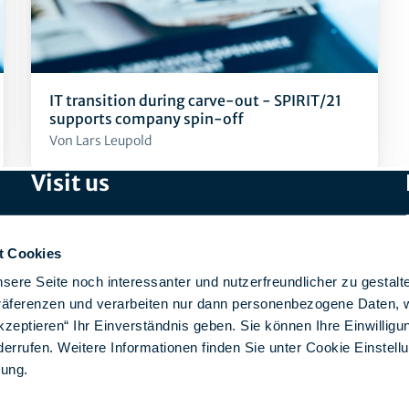
IT transition during carve-out - SPIRIT/21
supports company spin-off
Von Lars Leupold
Visit us
SPIRIT/21 GmbH (Head Office)
Otto-Lilienthal-Straße 36
t Cookies
71034 Böblingen
sere Seite noch interessanter und nutzerfreundlicher zu gestalt
Präferenzen und verarbeiten nur dann personenbezogene Daten, 
SPIRIT/21 IT Services AG
kzeptieren“ Ihr Einverständnis geben. Sie können Ihre Einwilligun
Aeschbachweg 12
derrufen. Weitere Informationen finden Sie unter Cookie Einstell
5000 Aarau, Switzerland
rung
.