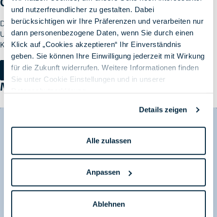
Optionen
und nutzerfreundlicher zu gestalten. Dabei
berücksichtigen wir Ihre Präferenzen und verarbeiten nur
Die VMware-Übernahme ist ein Weckruf für das Management.
dann personenbezogene Daten, wenn Sie durch einen
Unternehmen, die jetzt strukturiert handeln, sichern sich
Klick auf „Cookies akzeptieren“ Ihr Einverständnis
Kostenkontrolle und technologische Zukunftsfähigkeit.
geben. Sie können Ihre Einwilligung jederzeit mit Wirkung
für die Zukunft widerrufen. Weitere Informationen finden
Kontakt aufnehmen
Sie unter Cookie Einstellungen und in unserer
Mehr erfahren
Datenschutzerklärung
.
Details zeigen
Alle zulassen
Anpassen
Ablehnen