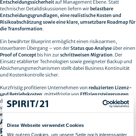
Entscheidungssicherheit
auf Management Ebene. Statt
technischer Detaildiskussionen liefern wir
belastbare
Entscheidungsgrundlagen, eine realistische Kosten und
Risikoabschätzung sowie eine klare, umsetzbare Roadmap für
die Transformation
.
Ein bewährter Blueprint ermöglicht einen risikoarmen,
steuerbaren Übergang – von der
Status quo Analyse
über einen
Proof of Concept
bis hin zur
schrittweisen Migration
. Der
Einsatz etablierter Technologien sowie geeigneter Backup und
Absicherungsmechanismen stellt dabei Business Kontinuität
und Kostenkontrolle sicher.
Kurzfristig profitieren Unternehmen von
reduzierten Lizenz-
und Betriebskosten
, mittelfristig von
Effizienzsteigerungen
durch Standardisierung und Automatisierung, und langfristig
von
strategischer Unabhängigkeit, höherer Flexibilität und
einem deutlich geringeren Vendor‑Lock‑in
.
Abwarten erhöht Unsicherheiten – eine
Diese Webseite verwendet Cookies
proaktive Neuausrichtung schafft
Wir nutzen Cookies, um unsere Seite noch interessanter