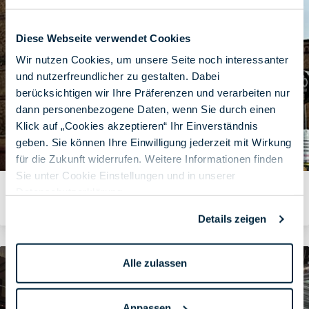
Diese Webseite verwendet Cookies
Wir nutzen Cookies, um unsere Seite noch interessanter
und nutzerfreundlicher zu gestalten. Dabei
berücksichtigen wir Ihre Präferenzen und verarbeiten nur
dann personenbezogene Daten, wenn Sie durch einen
Klick auf „Cookies akzeptieren“ Ihr Einverständnis
geben. Sie können Ihre Einwilligung jederzeit mit Wirkung
für die Zukunft widerrufen. Weitere Informationen finden
Sie unter Cookie Einstellungen und in unserer
Jamf Nation Live 2024
Datenschutzerklärung
.
Von Wolfgang Frank am 20.06.2024
Details zeigen
Alle zulassen
Anpassen