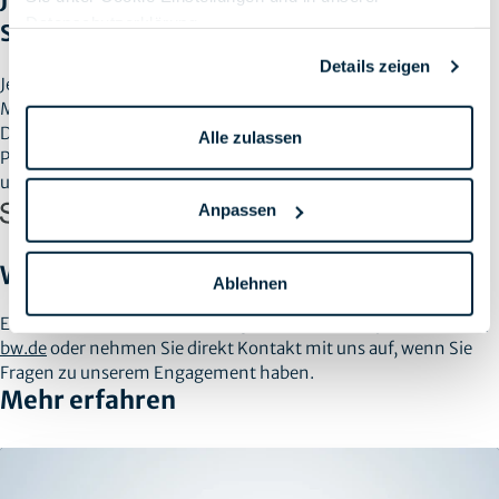
Datenschutzerklärung
.
Spitzenfrauen Mentee
Details zeigen
Jennifer Bach bringt langjährige Erfahrung aus BID-
Management, IT-Portfoliosteuerung und Business
Development mit. Sie verantwortet bei SPIRIT/21 komplexe IT-
Alle zulassen
Projekte mit direktem Einfluss auf die Geschäftsentwicklung
unserer Kunden.
Anpassen
Weitere Informationen
Ablehnen
Erfahren Sie mehr über das Projekt unter
www.spitzenfrauen-
bw.de
oder nehmen Sie direkt Kontakt mit uns auf, wenn Sie
Fragen zu unserem Engagement haben.
Mehr erfahren