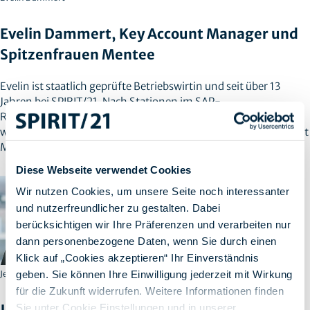
Evelin Dammert, Key Account Manager und
Spitzenfrauen Mentee
Evelin ist staatlich geprüfte Betriebswirtin und seit über 13
Jahren bei SPIRIT/21. Nach Stationen im SAP-
Ressourcenmanagement und als Teamleiterin SAP Education
wechselte sie im April 2025 in den Vertrieb. Als SAP Key Account
Managerin verbindet sie tiefes Fachwissen mit Kundenfokus.
Diese Webseite verwendet Cookies
Wir nutzen Cookies, um unsere Seite noch interessanter
und nutzerfreundlicher zu gestalten. Dabei
berücksichtigen wir Ihre Präferenzen und verarbeiten nur
dann personenbezogene Daten, wenn Sie durch einen
Klick auf „Cookies akzeptieren“ Ihr Einverständnis
geben. Sie können Ihre Einwilligung jederzeit mit Wirkung
Jennifer Bach
für die Zukunft widerrufen. Weitere Informationen finden
Jennifer Bach, Senior Project Manager und
Sie unter Cookie Einstellungen und in unserer