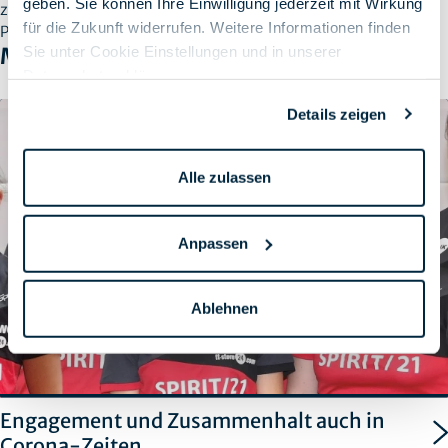
geben. Sie können Ihre Einwilligung jederzeit mit Wirkung
zweite Chance - verstehen beide Partner als Teil ihrer
für die Zukunft widerrufen. Weitere Informationen finden
Philosophie und als gesellschaftliche Verantwortung.
Mehr erfahren
Sie unter Cookie Einstellungen und in unserer
Datenschutzerklärung
.
Details zeigen
Alle zulassen
Anpassen
Ablehnen
Engagement und Zusammenhalt auch in
Corona-Zeiten