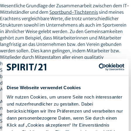
Wesentliche Grundlage der Zusammenarbeit zwischen dem IT-
Mittelständler und dem
Sportbund-Tischtennis
sind meines
Erachtens vergleichbare Werte, die trotz unterschiedlicher
Strukturen sowohl im Unternehmens als auch im Sportverein
in ähnlicher Weise gelebt werden. Zu den Gemeinsamkeiten
gehört zum Beispiel, dass Mitarbeiterinnen und Mitarbeiter
langfristig an das Unternehmen bzw. den Verein gebunden
werden sollen. Dies kann gelingen, indem Mitarbeiter bzw.
Mitglieder durch Mitgestalten aller einen qualitativ
hochwertigen, innovativen Arbeitsplatz bzw. ein attraktives
Spielfeld für Sport und Geselligkeit schaffen. Denn im
beruflichen bzw. sportlichen Alltag spielen erfahrungsgemäß
das Miteinander, der Teamgedanke und die familiäre
Diese Webseite verwendet Cookies
Arbeitsatmosphäre eine große Rolle.
Wir nutzen Cookies, um unsere Seite noch interessanter
Als konkretes Beispiel möchte ich hier den Ausbildungsbereich
und nutzerfreundlicher zu gestalten. Dabei
nennen. Nachwuchskräfte bzw. -akteure erhalten
berücksichtigen wir Ihre Präferenzen und verarbeiten nur
entsprechend ihrem Talent und ihrem Einsatzwillen beim
dann personenbezogene Daten, wenn Sie durch einen
Sportbund und bei SPIRIT/21 die Chance, sich bestmöglich zu
Klick auf „Cookies akzeptieren“ Ihr Einverständnis
entwickeln. Menschen diese Chance zu bieten - auch eine