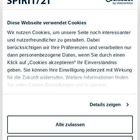
Images und Charts von Public Registry und Repository auf
Linux VM herunterladen
Images von Linux VM auf lokalen Harbor Registry hochladen
Diese Webseite verwendet Cookies
Charts lokal auf Linux VM - Filesystem speichern oder auf
lokalen Helm Repository hochladen
Wir nutzen Cookies, um unsere Seite noch interessanter
Aus Linux VM mit helm Tool Images ausrollen
und nutzerfreundlicher zu gestalten. Dabei
berücksichtigen wir Ihre Präferenzen und verarbeiten nur
dann personenbezogene Daten, wenn Sie durch einen
Klick auf „Cookies akzeptieren“ Ihr Einverständnis
geben. Sie können Ihre Einwilligung jederzeit mit Wirkung
für die Zukunft widerrufen. Weitere Informationen finden
Sie unter Cookie Einstellungen und in unserer
Datenschutzerklärung
.
Details zeigen
Alle zulassen