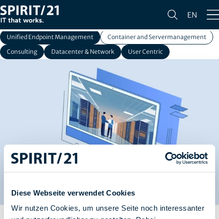
Alle
Corporate
Cloud Services
Smart Workplace
EN
SAP Services
Network Services
IT Security
Unified Endpoint Management
Container and Servermanagement
Consulting
Datacenter & Network
User Centric
Diese Webseite verwendet Cookies
Wir nutzen Cookies, um unsere Seite noch interessanter