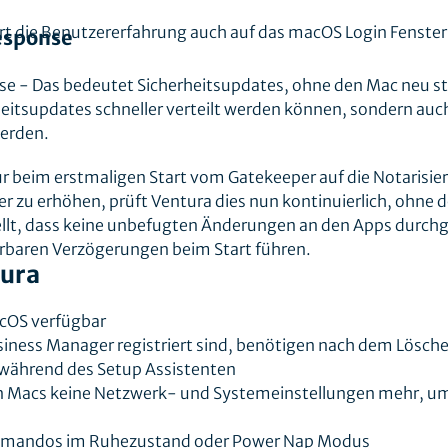
ert die Benutzererfahrung auch auf das macOS Login Fenster
esponse
se - Das bedeutet Sicherheitsupdates, ohne den Mac neu st
heitsupdates schneller verteilt werden können, sondern auch
werden.
r beim erstmaligen Start vom Gatekeeper auf die Notarisier
er zu erhöhen, prüft Ventura dies nun kontinuierlich, ohne 
ellt, dass keine unbefugten Änderungen an den Apps durchg
rbaren Verzögerungen beim Start führen.
tura
acOS verfügbar
usiness Manager registriert sind, benötigen nach dem Lösch
während des Setup Assistenten
ten Macs keine Netzwerk- und Systemeinstellungen mehr, u
mmandos im Ruhezustand oder Power Nap Modus