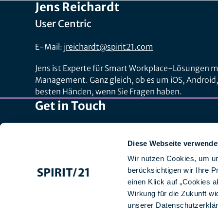
Jens Reichardt
User Centric
E-Mail:
jreichardt@spirit21.com
Jens ist Experte für Smart Workplace-Lösungen m
Management. Ganz gleich, ob es um iOS, Android, 
besten Händen, wenn Sie Fragen haben.
Get in Touch
Zentrale: +49 7031 209-3333
Recruiting: +49 7031 209-50140
Diese Webseite verwende
Schweiz: +41 44 829 21 58
Wir nutzen Cookies, um un
E-Mail:
info@spirit21.com
berücksichtigen wir Ihre 
einen Klick auf „Cookies a
Wirkung für die Zukunft wi
unserer
Datenschutzerklä