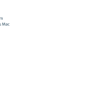
em
es Mac