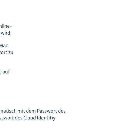
nline-
 wird.
 Mac
wort zu
d auf
omatisch mit dem Passwort des
swort des Cloud Identitiy