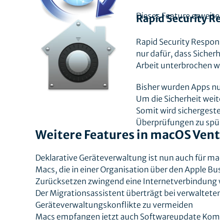
Dieses Feature erweit
Rapid Security R
Rapid Security Respon
nur dafür, dass Sicher
Arbeit unterbrochen 
Bisher wurden Apps nu
Um die Sicherheit weit
Somit wird sichergest
Überprüfungen zu spü
Weitere Features in macOS Ven
Deklarative Geräteverwaltung ist nun auch für m
Macs, die in einer Organisation über den Apple B
Zurücksetzen zwingend eine Internetverbindung 
Der Migrationsassistent überträgt bei verwalte
Geräteverwaltungskonflikte zu vermeiden
Macs empfangen jetzt auch Softwareupdate Ko