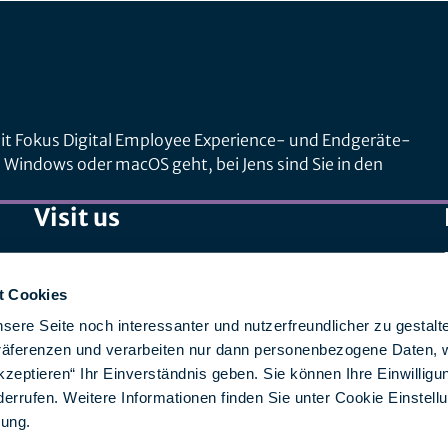
it Fokus Digital Employee Experience- und Endgeräte-
Windows oder macOS geht, bei Jens sind Sie in den
Visit us
SPIRIT/21 GmbH (Zentrale)
Otto-Lilienthal-Straße 36
t Cookies
71034 Böblingen
sere Seite noch interessanter und nutzerfreundlicher zu gestalt
Präferenzen und verarbeiten nur dann personenbezogene Daten, 
SPIRIT/21 IT Services AG
kzeptieren“ Ihr Einverständnis geben. Sie können Ihre Einwilligun
Aeschbachweg 12
derrufen. Weitere Informationen finden Sie unter Cookie Einstell
5000 Aarau, Schweiz
rung
.