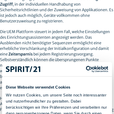
Zugriff
, in der individuellen Handhabung von
Sicherheitsrichtlinien und der Zuweisung von Applikationen. Es
ist jedoch auch möglich, Geräte vollkommen ohne
Benutzerzuweisung zu registrieren.
Die UEM Plattform steuert in jedem Fall, welche Einstellungen
des Einrichtungsassistenten angezeigt werden. Das
Ausblenden nicht benötigter Sequenzen ermöglicht eine
erhebliche Verschlankung der Initialkonfiguration und damit
eine
Zeitersparnis
bei jedem Registrierungsvorgang.
Selbstverständlich können die übersprungenen Punkte
nachträglich in den Einstellungen des Gerätes vorgenommen
werden, sofern sie nicht durch eine entsprechende Richtlinie
blockiert werden. Des Weiteren werden im Hintergrund
administrative Einstellungen wie der
Supervision Mode
Diese Webseite verwendet Cookies
eingerichtet.
Wir nutzen Cookies, um unsere Seite noch interessanter
Hierdurch erlangen Unternehmen bessere Kontrolle über die
und nutzerfreundlicher zu gestalten. Dabei
Apple Geräte, da der Administration zusätzliche
berücksichtigen wir Ihre Präferenzen und verarbeiten nur
Funktionalitäten zur Verfügung stehen, wie z.B.: Aktualisierung
dann personenbezogene Daten, wenn Sie durch einen