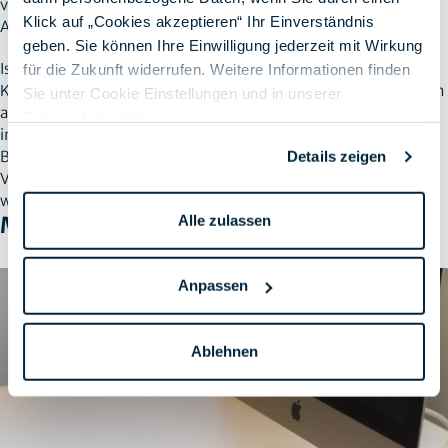
von Anwendung, Filtern der Internetnutzung, Verhindern des
Klick auf „Cookies akzeptieren“ Ihr Einverständnis
AppStore Zugriffs, uvm.
geben. Sie können Ihre Einwilligung jederzeit mit Wirkung
Ist der Einrichtungsassistent durchlaufen und die initiale
für die Zukunft widerrufen. Weitere Informationen finden
Konfiguration abgeschlossen, werden die Sicherheitsrichtlinien
Sie unter Cookie Einstellungen und in unserer
an das Gerät übermittelt und festgelegte Applikationen
Datenschutzerklärung
.
installiert. Durch den Einsatz von individuellen
Bildschirmhintergründen kann der Benutzer, wie im gezeigten
Details zeigen
Video, visuell durch die folgende Prozessschritte geleitet
werden.
Mehr erfahren
Alle zulassen
Anpassen
Ablehnen