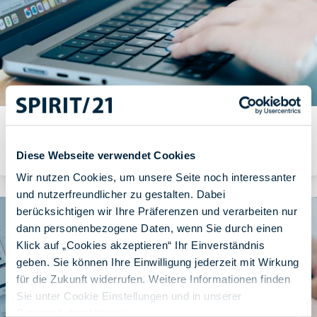
Hochverfügbares Datacenter-Netzwerk mit SDN und
VXLAN
Diese Webseite verwendet Cookies
Von Ralf Prang
Wir nutzen Cookies, um unsere Seite noch interessanter
und nutzerfreundlicher zu gestalten. Dabei
berücksichtigen wir Ihre Präferenzen und verarbeiten nur
dann personenbezogene Daten, wenn Sie durch einen
Klick auf „Cookies akzeptieren“ Ihr Einverständnis
geben. Sie können Ihre Einwilligung jederzeit mit Wirkung
für die Zukunft widerrufen. Weitere Informationen finden
Sie unter Cookie Einstellungen und in unserer
Datenschutzerklärung
.