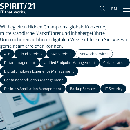
REFERENZEN &
EN
KUNDENPROJEKTE
Wir begleiten Hidden Champions, globale Konzerne,
mittelständische Marktführer und inhabergeführte
Unternehmen auf ihrem digitalen Weg. Entdecken Sie, was wir
gemeinsam erreichen können.
Alle
Cloud Services
SAP Services
Network Services
Datamanagement
Unified Endpoint Management
Collaboration
Digital Employee Experience Management
Container and Server Management
Business Application Management
Backup Services
IT Security