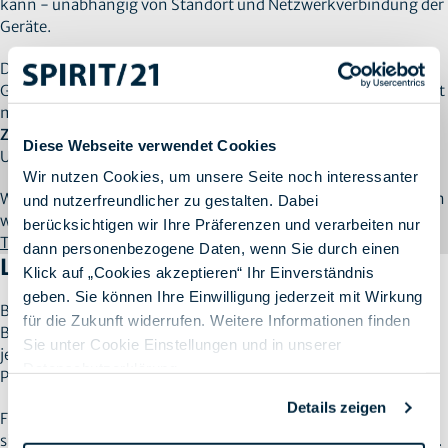
kann - unabhängig von Standort und Netzwerkverbindung der
Geräte.
Die
Trusted Access Security-Plattform
integriert
Geräteverwaltung, Benutzeridentität und sichere Konnektivität
mit Endpoint-Schutz. Darüber hinaus implementieren wir das
Zero-Trust-Sicherheitskonzept
, das jeden Zugriff auf
Diese Webseite verwendet Cookies
Unternehmensdaten kontrolliert und verifiziert.
Wir nutzen Cookies, um unsere Seite noch interessanter
Wie hybride Arbeitsmodelle abgesichert werden können, haben
und nutzerfreundlicher zu gestalten. Dabei
wir mit den Experten von Jamf erörtert. Hier geht’s zum
Live-
berücksichtigen wir Ihre Präferenzen und verarbeiten nur
Talk “Hybrid Work braucht Zero Trust”
dann personenbezogene Daten, wenn Sie durch einen
Lösungen für Deskless Workforce
Klick auf „Cookies akzeptieren“ Ihr Einverständnis
geben. Sie können Ihre Einwilligung jederzeit mit Wirkung
Bei der Einführung hybrider Arbeitsmodelle stehen
für die Zukunft widerrufen. Weitere Informationen finden
Büroarbeitsplätze oft im Mittelpunkt. Wir berücksichtigen
Sie unter Cookie Einstellungen und in unserer
jedoch auch Deskless Worker - im Außeneinsatz, in der
Datenschutzerklärung
.
Produktion, auf Baustellen oder in der Logistik.
Details zeigen
Für Arbeitsumgebungen mit gesundheitlichen oder
sicherheitsrelevanten Risiken bieten wir spezielle Lösungen an.