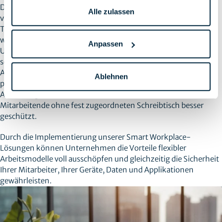
Dabei wird das jeweilige Arbeitsumfeld intelligent anhand
Alle zulassen
verschiedener Indikatoren wie Standort, Bewegung oder
Tageszeit identifiziert. Sobald ein relevantes Umfeld erkannt
wird, werden Apps und Funktionen auf Basis vorhandener
Anpassen
Unternehmensrichtlinien automatisch aktiviert oder gesperrt,
solange sich ein Mitarbeitender in der betreffenden
Arbeitsumgebung aufhält. Wenn sich die Umgebung ändert,
Ablehnen
passen sich auch die Berechtigungen in Echtzeit an. So werden
Ablenkungsrisiken durch mobile Geräte eliminiert und
Mitarbeitende ohne fest zugeordneten Schreibtisch besser
geschützt.
Durch die Implementierung unserer Smart Workplace-
Lösungen können Unternehmen die Vorteile flexibler
Arbeitsmodelle voll ausschöpfen und gleichzeitig die Sicherheit
Ihrer Mitarbeiter, Ihrer Geräte, Daten und Applikationen
gewährleisten.