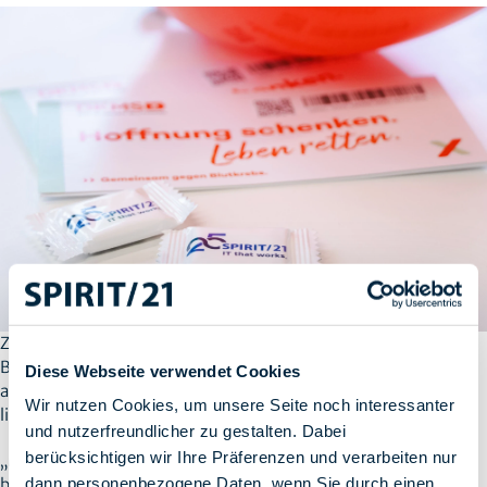
Ziel der Aktion war es, das Bewusstsein für die lebensrettende
Bedeutung von Stammzellspenden zu stärken und einen
Diese Webseite verwendet Cookies
aktiven Beitrag zur Arbeit der DKMS zu leisten. Insgesamt
Wir nutzen Cookies, um unsere Seite noch interessanter
ließen sich rund 30 Mitarbeitende registrieren.
und nutzerfreundlicher zu gestalten. Dabei
berücksichtigen wir Ihre Präferenzen und verarbeiten nur
„Manchmal braucht es nur eine kleine Geste, um Großes zu
dann personenbezogene Daten, wenn Sie durch einen
bewirken – eine Registrierung bei der DKMS kann im Ernstfall