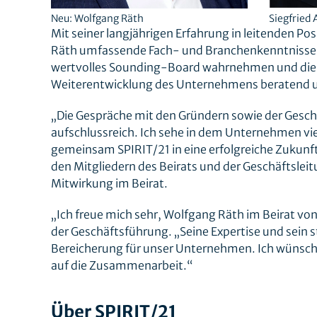
Neu: Wolfgang Räth
Siegfried 
Mit seiner langjährigen Erfahrung in leitenden 
Räth umfassende Fach- und Branchenkenntnisse mit
wertvolles Sounding-Board wahrnehmen und die 
Weiterentwicklung des Unternehmens beratend u
„Die Gespräche mit den Gründern sowie der Gesch
aufschlussreich. Ich sehe in dem Unternehmen viel
gemeinsam SPIRIT/21 in eine erfolgreiche Zukunf
den Mitgliedern des Beirats und der Geschäftsle
Mitwirkung im Beirat.
„Ich freue mich sehr, Wolfgang Räth im Beirat von
der Geschäftsführung. „Seine Expertise und sein s
Bereicherung für unser Unternehmen. Ich wünsche 
auf die Zusammenarbeit.“
Über SPIRIT/21