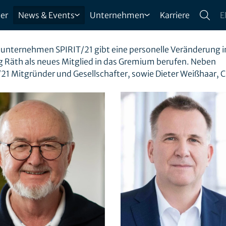
EIRATS DER SPIRIT/21 GMBH
er
News & Events
Unternehmen
Karriere
E
ÄRKT DAS GREMIUM
sunternehmen SPIRIT/21 gibt eine personelle Veränderung i
g Räth als neues Mitglied in das Gremium berufen. Neben
21 Mitgründer und Gesellschafter, sowie Dieter Weißhaar, 