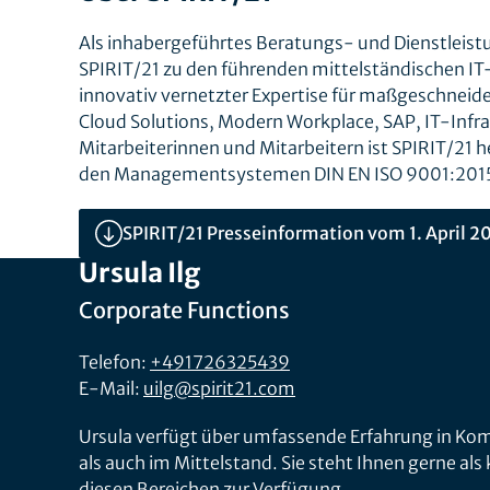
Als inhabergeführtes Beratungs- und Dienstleis
SPIRIT/21 zu den führenden mittelständischen 
innovativ vernetzter Expertise für maßgeschnei
Cloud Solutions, Modern Workplace, SAP, IT-Infra
Mitarbeiterinnen und Mitarbeitern ist SPIRIT/21 
den Managementsystemen DIN EN ISO 9001:2015, I
SPIRIT/21 Presseinformation vom 1. April 2
Ursula Ilg
Corporate Functions
Telefon:
+491726325439
E-Mail:
uilg@spirit21.com
Ursula verfügt über umfassende Erfahrung in K
als auch im Mittelstand. Sie steht Ihnen gerne al
diesen Bereichen zur Verfügung.