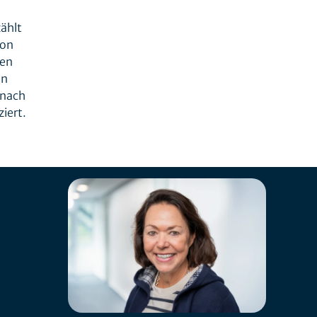
̈hlt
von
hen
en
 nach
iert.