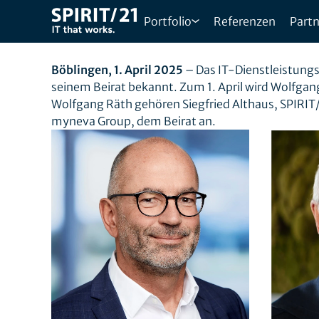
NEUAUSRICHTUNG DES B
Portfolio
Referenzen
Partn
WOLFGANG RÄTH VERST
Böblingen, 1. April 2025
– Das IT-Dienstleistung
seinem Beirat bekannt. Zum 1. April wird Wolfgan
Wolfgang Räth gehören Siegfried Althaus, SPIRIT/
myneva Group, dem Beirat an.