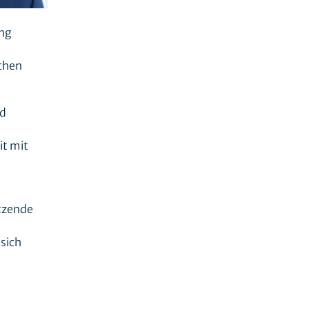
ang
chen
nd
it mit
itzende
sich