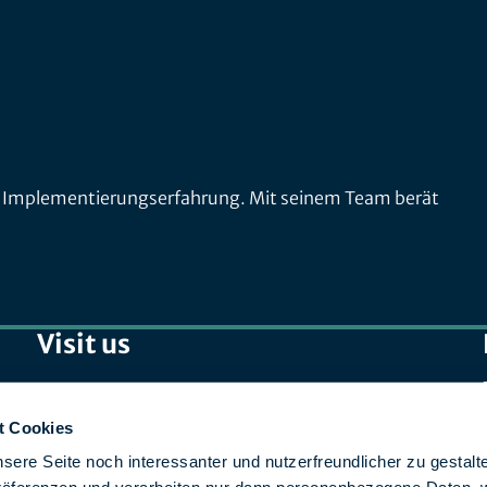
und Implementierungserfahrung. Mit seinem Team berät
Visit us
SPIRIT/21 GmbH (Zentrale)
Otto-Lilienthal-Straße 36
t Cookies
71034 Böblingen
sere Seite noch interessanter und nutzerfreundlicher zu gestalt