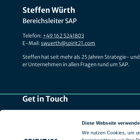
Steffen Würth
Bereichsleiter SAP
Telefon:
+49 162 5241803
E-Mail:
swuerth@spirit21.com
Steffen hat seit mehr als 25 Jahren Strategie- 
er Unternehmen in allen Fragen rund um SAP.
Get in Touch
Zentrale: +49 7031 209-3333
Recruiting: +49 7031 209-50140
Diese Webseite verwende
Schweiz: +41 44 829 21 58
Wir nutzen Cookies, um un
E-Mail:
info@spirit21.com