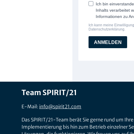
Team SPIRIT/21
E-Mail:
info@spirit21.com
Das SPIRIT/21-Team berät Sie gerne rund um Ihre
Implementierung bis hin zum Betrieb einzelner Ser