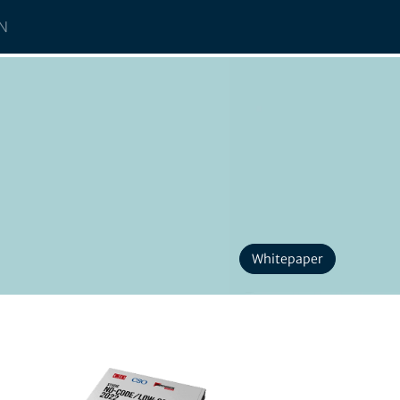
N
Whitepaper