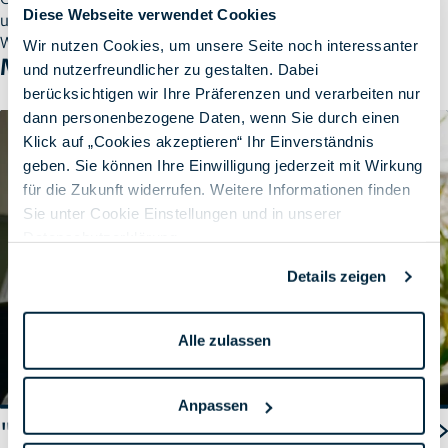
Diese Webseite verwendet Cookies
und Nutzer’innen sind mit der Wahl auch nach den ersten
Wochen im praktischen Einsatz rundum zufrieden.
Wir nutzen Cookies, um unsere Seite noch interessanter
Mehr erfahren
und nutzerfreundlicher zu gestalten. Dabei
berücksichtigen wir Ihre Präferenzen und verarbeiten nur
dann personenbezogene Daten, wenn Sie durch einen
Klick auf „Cookies akzeptieren“ Ihr Einverständnis
geben. Sie können Ihre Einwilligung jederzeit mit Wirkung
für die Zukunft widerrufen. Weitere Informationen finden
Sie unter Cookie Einstellungen und in unserer
Datenschutzerklärung
.
Details zeigen
Alle zulassen
Anpassen
"My SPIRIT/21" - Diese Woche: Elke Haverich