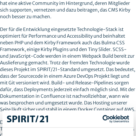
hat eine aktive Community im Hintergrund, deren Mitglieder
sich supporten, vernetzen und dazu beitragen, das CMS Kirby
noch besser zu machen.
Der für die Entwicklung eingesetzte Technologie-Stack ist
optimiert für Performance und Accessibility und beinhaltet
neben PHP und dem Kirby Framework auch das Bulma CSS
Framework, einige Kirby Plugins und den Tiny Slider. SCSS-
und JavaScript-Code werden in einem Webpack Build bereit zur
Auslieferung gemacht. Trotz der fremden Technologie wurde
dieses Projekt im SPIRIT/21-Standard umgesetzt. Das bedeutet,
dass der Sourcecode in einem Azure DevOps Projekt liegt und
mit Git versioniert wird. Build- und Release-Pipelines sorgen
dafür, dass Deployments jederzeit einfach möglich sind. Mit der
Dokumentation in Confluence ist nachvollziehbar, wann wie
was besprochen und umgesetzt wurde. Das Hosting unserer
Seite läuft sicher und stabil in einem Docker Container auf AWS.
Die Vorteile von Kirby haben uns überzeugt – der Umstieg von
Typo3 lief reibungslos und auch im täglichen Betrieb hält dieses
CMS was es verspricht: Administrator’innen, Entwickler’innen