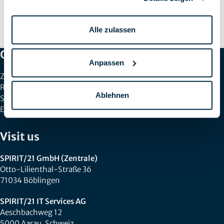
Mehr Kontrolle, weniger Abhängigkeit: Der Ansatz zur
digitalen Souveränität
Alle zulassen
Von Alexander Dowertill am 12.06.2026
Get in Touch
Anpassen
Zentrale: +49 7031 209-3333
Recruiting: +49 7031 209-50140
Ablehnen
Schweiz: +41 44 829 21 58
E-Mail:
info@spirit21.com
Visit us
SPIRIT/21 GmbH (Zentrale)
Otto-Lilienthal-Straße 36
71034 Böblingen
SPIRIT/21 IT Services AG
Aeschbachweg 12
5000 Aarau, Schweiz