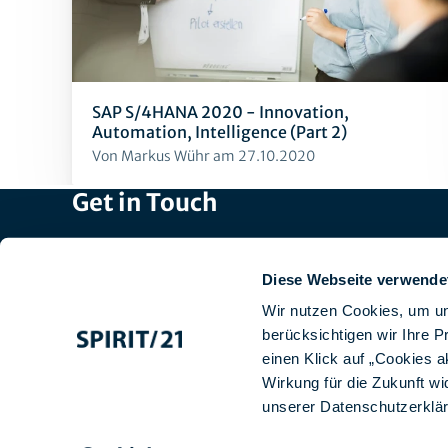
SAP S/4HANA 2020 - Innovation,
Automation, Intelligence (Part 2)
Von Markus Wühr am 27.10.2020
Get in Touch
Head Office: +49 7031 209-3333
Recruiting: +49 7031 209-50140
Diese Webseite verwende
Switzerland: +41 44 829 21 58
Wir nutzen Cookies, um un
Email:
info@spirit21.com
berücksichtigen wir Ihre 
einen Klick auf „Cookies a
Wirkung für die Zukunft wi
unserer
Datenschutzerklä
Imprint
Data protection
GTCS
Design
Contact us