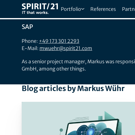
Portfolio
References
Partn
Markus Wühr
SAP
Phone:
+49 173 301 2293
E-Mail:
mwuehr@spirit21.com
As a senior project manager, Markus was respons
GmbH, among other things.
Blog articles by Markus Wühr