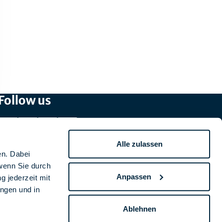
Follow us
Alle zulassen
en. Dabei
wenn Sie durch
Anpassen
g jederzeit mit
ungen und in
Ablehnen