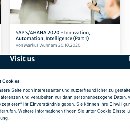
SAP S/4HANA 2020 - Innovation,
Automation, Intelligence (Part 1)
Von Markus Wühr am 20.10.2020
Visit us
SPIRIT/21 GmbH (Head Office)
Otto-Lilienthal-Straße 36
t Cookies
71034 Böblingen
sere Seite noch interessanter und nutzerfreundlicher zu gestalt
Präferenzen und verarbeiten nur dann personenbezogene Daten, 
SPIRIT/21 IT Services AG
kzeptieren“ Ihr Einverständnis geben. Sie können Ihre Einwilligun
Aeschbachweg 12
derrufen. Weitere Informationen finden Sie unter Cookie Einstell
5000 Aarau, Switzerland
rung
.