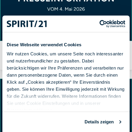
Diese Webseite verwendet Cookies
SPIRIT/21 wird SAP Sell Partner – Beratung, Lizenzierung
Wir nutzen Cookies, um unsere Seite noch interessanter
und Betrieb aus einer Hand
und nutzerfreundlicher zu gestalten. Dabei
Von Ursula Ilg am 04.05.2026
berücksichtigen wir Ihre Präferenzen und verarbeiten nur
dann personenbezogene Daten, wenn Sie durch einen
Klick auf „Cookies akzeptieren“ Ihr Einverständnis
geben. Sie können Ihre Einwilligung jederzeit mit Wirkung
für die Zukunft widerrufen. Weitere Informationen finden
Sie unter Cookie Einstellungen und in unserer
Datenschutzerklärung
.
Details zeigen