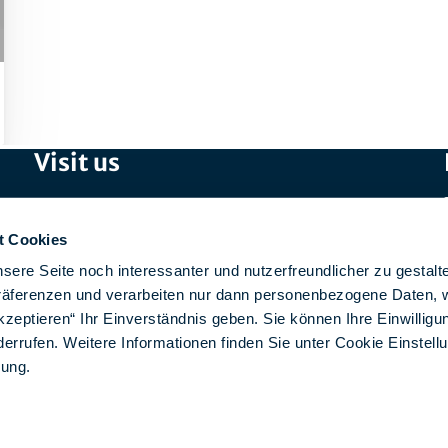
Visit us
SPIRIT/21 GmbH (Head Office)
Otto-Lilienthal-Straße 36
t Cookies
71034 Böblingen
sere Seite noch interessanter und nutzerfreundlicher zu gestalt
Präferenzen und verarbeiten nur dann personenbezogene Daten, 
SPIRIT/21 IT Services AG
kzeptieren“ Ihr Einverständnis geben. Sie können Ihre Einwilligun
Aeschbachweg 12
derrufen. Weitere Informationen finden Sie unter Cookie Einstell
5000 Aarau, Switzerland
rung
.