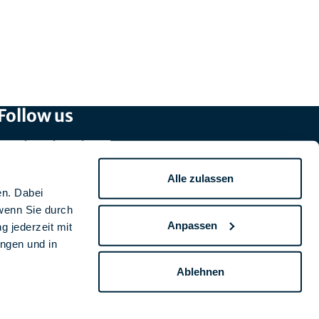
Follow us
Alle zulassen
en. Dabei
wenn Sie durch
Anpassen
g jederzeit mit
ungen und in
Ablehnen