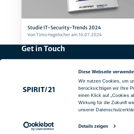
Studie IT-Security-Trends 2024
Von Timo Hagelocher am 16.07.2024
Get in Touch
Head Office: +49 7031 209-3333
Recruiting: +49 7031 209-50140
Diese Webseite verwende
Switzerland: +41 44 829 21 58
Wir nutzen Cookies, um un
Email:
info@spirit21.com
berücksichtigen wir Ihre 
einen Klick auf „Cookies a
Wirkung für die Zukunft wi
unserer
Datenschutzerklä
Imprint
Data protection
GTCS
Design
Contact us
Details zeigen