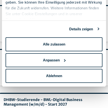
Unsere aktuellen Stellen
geben. Sie können Ihre Einwilligung jederzeit mit Wirkung
für die Zukunft widerrufen. Weitere Informationen finden
Auszubildende der Fachinformatik für
Sie unter Cookie Einstellungen und in unserer
Systemintegration (w/m/d) - Start 2027
Datenschutzerklärung
.
Böblingen & Remote
Details zeigen
Apprenticeship
Alle zulassen
Auszubildende der Fachinformatik für
Anpassen
Systemintegration (w/m/d) - Start August 2027
Rüsselsheim am Main & Remote
Ablehnen
Apprenticeship
DHBW-Studierende - BWL-Digital Business
Management (w/m/d) - Start 2027